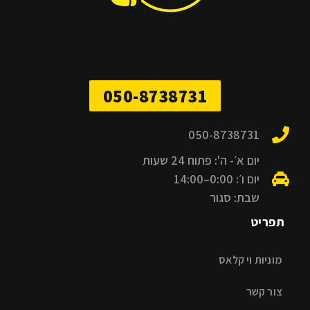
050-8738731
050-8738731
יום א׳- ה': פתוח 24 שעות
יום ו׳: 0:00–14:00
שבת: סגור
תפריט
מוניות וי קלאס
צור קשר