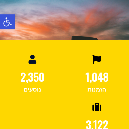
פתח
2,350
1,048
הזמנות
נוסעים
3,122