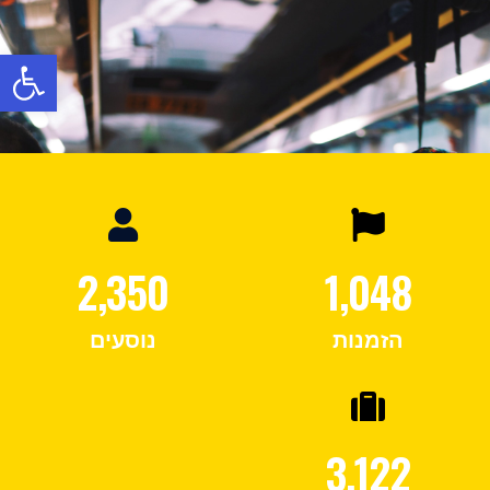
פתח
2,350
1,048
הזמנות
נוסעים
3,122