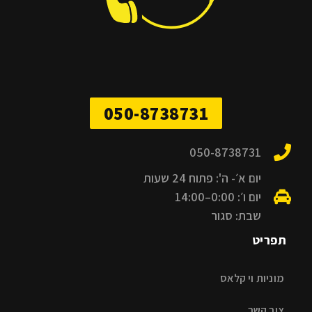
050-8738731
050-8738731
יום א׳- ה': פתוח 24 שעות
יום ו׳: 0:00–14:00
שבת: סגור
תפריט
מוניות וי קלאס
צור קשר