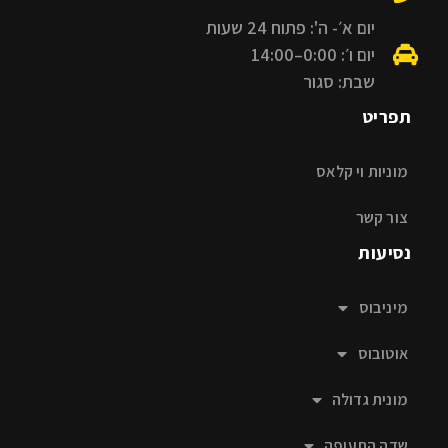
יום א׳- ה': פתוח 24 שעות
יום ו׳: 0:00–14:00
שבת: סגור
תפריט
מוניות וי קלאס
צור קשר
נסיעות
מיניבוס
אוטובוס
מונית גדולה
שדה התעופה