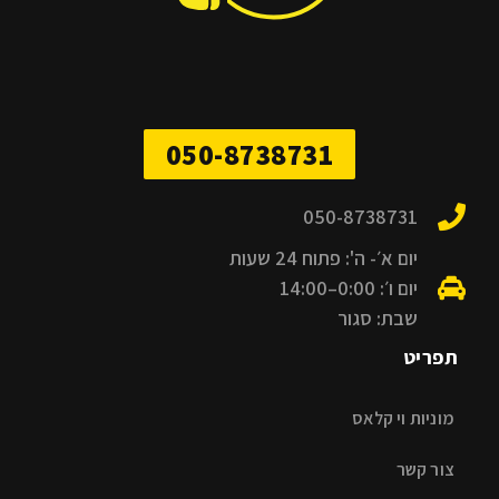
050-8738731
050-8738731
יום א׳- ה': פתוח 24 שעות
יום ו׳: 0:00–14:00
שבת: סגור
תפריט
מוניות וי קלאס
צור קשר