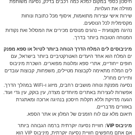
חיסכון כספי במקום למלא כמה רכבים בדלק, נסיעה משותפת
מוזילה את העלויות.
שירות אישי עצירות מתואמות, איסוף מכל כתובת ונוחות
מקסימלית לכל הנוסעים.
נהיגה מקצועית – נהגים מנוסים מכירים את המסלול ואת נקודות
המנוחה הטובות ביותר בדרך.
מיניבוסים לים המלח הדרך הנוחה ביותר לטיול או ספא מפנק
ים המלח הוא אחד היעדים האטרקטיביים ביותר בישראל, עם
חופים ייחודיים, אתרי ספא ומלונות מפוארים. השכרת מיניבוס
לים המלח מתאימה לקבוצות מטיילים, משפחות, קבוצות עובדים
ותיירים מחו"ל.
נסיעה מפנקת ונוחה מושבים רחבים, מיזוג ו-WiFi במהלך הדרך.
אפשרות לעצירות באתרים מיוחדים מצדה, עין בוקק, עין גדי ועוד.
הגעה מדויקת וללא תקלות חיסכון בנהיגה ארוכה ומאתגרת
באזורים מדבריים.
תיאום מלא עם לוח הזמנים של המלון או אתר הספא.
מיניבוס VIP:
חוויית נסיעה יוקרתית ברמה הגבוהה ביותר
אם אתם מחפשים חוויית נסיעה יוקרתית, מיניבוס VIP הוא