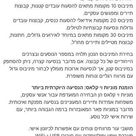
מיניבוס 10 מקומות מתאים להסעות עובדים קטנות, קבוצות
תיירים ומפגשים עסקיים.
מיניבוס 20 מקומות אידיאלי להסעות כנסים, קבוצות עובדים
גדולות ונסיעות קבוצתיות לטיולים.
מיניבוס 30 מקומות מתאים במיוחד לאירועים גדולים, חתונות,
קבוצות מטיילים ותיירים מחו"ל.
בחירת המיניבוס הנכון תלויה במספר הנוסעים ובצרכים
הייחודיים של כל קבוצה. אם מדובר בנסיעה קצרה, ניתן להסתפק
במיניבוס קטן, אך לנסיעות ארוכות מומלץ לבחור מיניבוס גדול
עם מרווח רגליים ונוחות משופרת.
הזמנת מוניות וי קלאס: הנסיעה היוקרתית ביותר
מוניות וי קלאס הן הבחירה המועדפת עבור אנשי עסקים,
משפחות אמידות ותיירים המעוניינים בנסיעה מפנקת ואיכותית.
מדובר במוניות פאר המאובזרות ברמה הגבוהה ביותר, עם
שירות אישי לכל נוסע.
מושבי עור מרווחים ונוחים עם אפשרות לכיוונון אישי.
מערכת שמע ומולטימדיה עם חיבורי USB ו-WiFi.