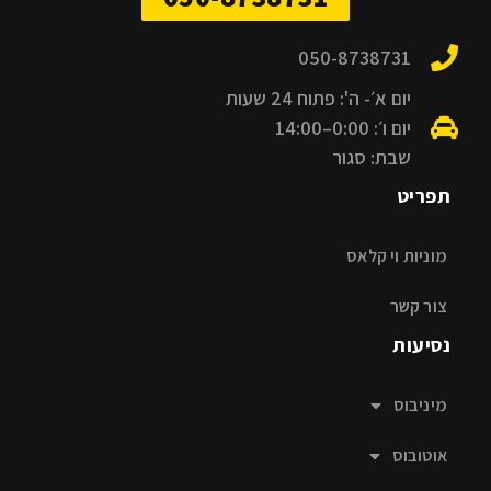
050-8738731
יום א׳- ה': פתוח 24 שעות
יום ו׳: 0:00–14:00
שבת: סגור
תפריט
מוניות וי קלאס
צור קשר
נסיעות
מיניבוס
אוטובוס