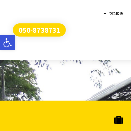
אוטובוס
050-8738731
פתח