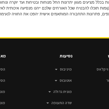
ות בכלל מציעים מגוון יתרונות החל מנוחות ובטיחות ועד יוקרה ונו
נות כמו מיניבוסים VIP, מוניות 7 מקומות תוכלו להבטיח שכל האורחים שלכם ייהנו מנסיעה אי
תפים, פתרונות התחבורה המותאמים אישית יהפכו את החוויה לנעי
נסיעות
מאמ
וי קלאס
מיניבוס
הסע
ר
אוטובוס
הסע
מונית גדולה
מוני
שדה התעופה
מוני