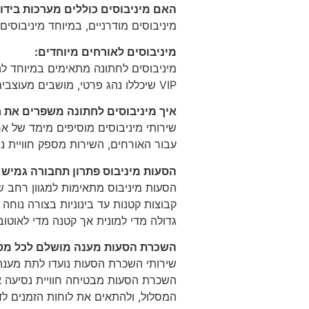
האם מיניבוסים כוללים מערכות בידו
מיניבוסים מודרניים, במיוחד מיניבוסים VIP, מצוידים במערכות מולטימדיה, חיבורי USB ואפילו Wi-Fi, כך שהנסיעה הופכת למהנה ומיוחד
מיניבוסים לאורחים מיוחדים:
מיניבוסים לחתונה מתאימים במיוחד לה
VIP שיכללו נהג פרטי, מושבים מעוצבים ושירותים נוספים המותאמים לצרכי הנוסעים.
איך מיניבוסים לחתונה משפרים את חו
שירותי מיניבוסים מוסיפים מימד של ארג
עבור האורחים, השירות מספק חוויית נ
הסעות מיניבוס פתרון תחבורה גמיש ו
הסעות מיניבוס מתאימות למגוון רחב של
קבוצות קטנות עד בינוניות בצורה נוחה
גדולה מדי למונית אך קטנה מדי לאוטוב
השכרת הסעות מענה מושלם לכל מט
שירותי השכרת הסעות נועדו לתת מענה א
השכרת הסעות מבטיחה חוויית נסיעה אי
המסלול, ולהתאים את לוחות הזמנים לד