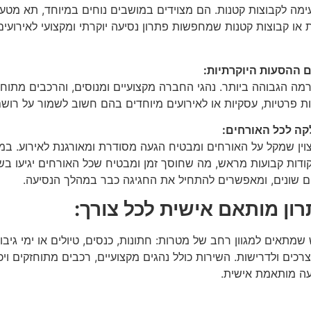
עימה לקבוצות קטנות. הם מצוידים במושבים נוחים במיוחד, תא מטע
ו קבוצות קטנות שמחפשות פתרון נסיעה יוקרתי ומקצועי לאירועים
 ההסעות היוקרתיות:
ה הגבוהה ביותר. נהגי החברה מקצועיים ומנוסים, והרכבים מתוחז
פרטיות, עסקיות או לאירועים מיוחדים בהם חשוב לשמור על רושם
קה לכל האורחים:
צוין שמקל על האורחים ומבטיח הגעה מסודרת ומאורגנת לאירוע. במ
ודות קבועות מראש, מה שחוסך זמן ומבטיח שכל האורחים יגיעו בשל
ים שונים, ומאפשרים להתחיל את החגיגה כבר במהלך הנסיעה.
ון מותאם אישית לכל צורך:
תאים למגוון רחב של מטרות: חתונות, כנסים, טיולים או ימי גיבוש.
ניבוסים VIP, בהתאם לצרכים ולדרישות. השירות כולל נהגים מקצועיים, רכבים מתוח
יעה מותאמת אישית.