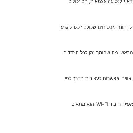
אוג לנסיעה עצמאית, הם יכולים
לחתונה מבטיחים שכולם יוכלו להגיע
מראש, מה שחוסך זמן לכל הצדדים.
דים במושבים נוחים, מיזוג אוויר ואפשרות לעצירות בדרך לפי
למי שמחפש חוויה יוקרתית יותר, מיניבוס VIP כולל מושבים מעוצבים, מערכת מולטימדיה, תאורה מיוחדת ואפילו חיבור Wi-Fi. הוא מתאים