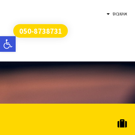
אוטובוס
050-8738731
פתח