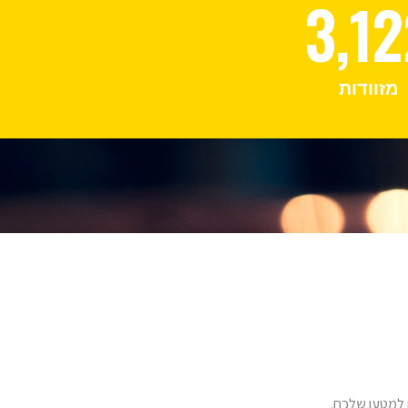
3,12
מזוודות
 למטען שלכם.