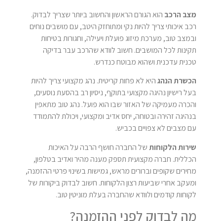
מצב הרכב
הוא הגורם הראשון והחשוב ביותר שצריך לבדוק.
רכב איכותי צריך להיות נקי ומתוחזק היטב, עם מושבים נוחים
ובמצב טוב, מערכת מיזוג פועלת ויעילה, וחגורות בטיחות
תקינות לכל המושבים. חשוב לוודא שהרכב עבר בדיקה
טכנית עדכנית ושהוא מבוטח כנדרש.
הכשרת הנהג
היא לא פחות קריטית. נהג מקצועי צריך להיות
בעל רישיון נהיגה מקצועי בתוקף, ניסיון רב בהסעת נוסעים,
והכרה מעמיקה של האזור שבו הוא פועל. נהג טוב מתאפין
בנהיגה זהירה ובטוחה, יחס אדיב ומקצועי, ויכולת להתמודד
עם מצבים לא צפויים בכביש.
שירות הלקוחות
של החברה חושף הרבה על האיכות
הכללית. חברה מקצועית תספק מענה מהיר ואדיב בטלפון,
מחירים שקופים וברורים מראש, גמישות בשינוי פרטי ההזמנה,
ומעקב אחרי שביעות רצון הלקוחות. חשוב לבדוק ביקורות של
לקוחות קודמים ולוודא שהחברה בעלת מוניטין טוב.
מה לבדוק לפני ההזמנה?