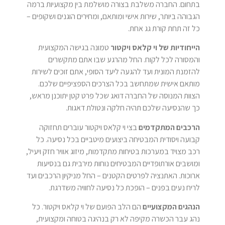
בתחום. החברה משלבת בצורה מושלמת בין מקצועיות ברמה
הגבוהה ביותר, שירות אישי ומותאם, ומחירים הוגנים ושקופים –
כל זה תחת קורת גג אחת.
הייחודיות של וי קלאס ויקטור
טמונה בגישה המקצועית
והמסורה לכל לקוח. החל מהרגע שבו אתם מתקשרים
להזמנת המונית ועד להגעה ליעד הסופי, אתם זוכים לשירות
מותאם אישית שמתחשב בכל הצרכים הספציפיים שלכם.
הצוות המנוסה של החברה דואג שכל פרט קטן יתוכנן מראש,
כך שהנסיעה שלכם תהיה חלקה ונטולת דאגות.
הרכבים המתקדמים
בצי וי קלאס ויקטור עוברים תחזוקה
קבועה ויסודית המבטיחה ביצועים מיטביים בכל נסיעה. כל
רכב מצויד במערכות בטיחות מתקדמות, מיזוג אוויר חזק ויעיל,
ומושבים אורתופדיים המבטיחים נוחות מירבית גם בנסיעות
ארוכות. האתנציה לפרטים הקטנים – החל מניקיון הרכבים ועד
לריח נעים בפנים – הופכת כל נסיעה לחוויה משדרגת.
הנהגים המקצועיים
הם הלב הפועם של וי קלאס ויקטור. כל
נהג עבר הכשרה מקיפה לא רק בנהיגה בטוחה ומקצועית,