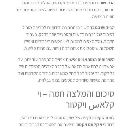
החדשות
כמו מערכות ניווט מתקדמות, אפליקציות הזמנה
חכמות, ומערכות בטיחות משופרות צפויות לשפר עוד יותר את
חוויית הנסיעה.
הביקוש הגובר
לשירותי תחבורה ידידותיים לסביבה מוביל
לפיתוח של רכבים חדשים וחסכוניים יותר בדלק. בעתיד
הקרוב, נוכל לצפות למוניות ל-6 נוסעים היברידיות ואפילו
חשמליות שיספקו את אותה רמת נוחות עם פחות פליטות.
השירותים המותאמים אישית
צפויים להתפתח עוד יותר, עם
אפשרויות להתאמה מלאה של הרכב לצרכים המיוחדים של
כל לקוח. זה יכלול הכל החל ממערכות בידור מתקדמות ועד
פתרונות נגישות מיוחדים לנוסעים עם מוגבלויות.
סיכום והמלצה חמה – וי
קלאس ויקטור
לאחר סקירה מקיפה של שוק המוניות ל-6 נוסעים בישראל,
ברור כי
וי קלאס ויקטור
מייצגת את הסטנדרט הגבוה ביותר