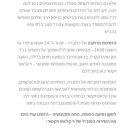
אלא גם בשירות לקוחות מעולה. הם מתאפיינים בסבלנות
רבה, ידע רחב על הדרכים והאזורים, ויחס חם ומכבד שגורם
לכל נוסע להרגיש בנוח ובביטחון. הניסיון הרב שלהם מאפשר
להם להתמודד בצורה מקצועית עם כל מצב בלתי צפוי
בכביש.
הזמינות הרחבה
של החברה – יום א׳-ה׳ 24 שעות ובימי ו׳ עד
השעה 14:00 – מבטיחה שתוכלו להסתמך על השירות בכל
זמן שתזדקקו לו. בין אם מדובר בנסיעת חירום בלילה, הסעה
מתוכננת לאירוע חשוב, או טיול משפחתי ספונטני – וי קלאס
ויקטור כאן בשבילכם.
האמינות המוכחת של החברה, המחירים ההוגנים והשקופים,
והמחויבות הבלתי מתפשרת לשביעות רצון הלקוחות הופכים
את וי קלאס ויקטור לבחירה הברורה והמומלצת ביותר למי
שמחפש שירותי מונית ל-6 נוסעים ברמה הגבוהה ביותר.
למען נסיעה בטוחה, נוחה ומקצועית – הזמינו עוד היום
את השירות המוביל של וי קלאס ויקטור: