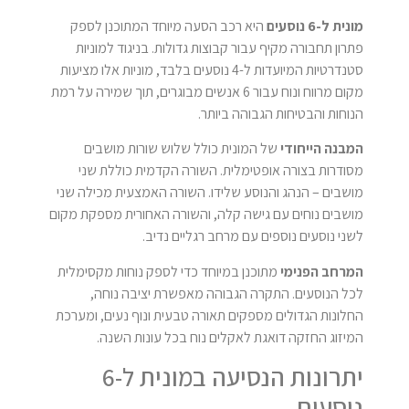
מונית ל-6 נוסעים
היא רכב הסעה מיוחד המתוכנן לספק
פתרון תחבורה מקיף עבור קבוצות גדולות. בניגוד למוניות
סטנדרטיות המיועדות ל-4 נוסעים בלבד, מוניות אלו מציעות
מקום מרווח ונוח עבור 6 אנשים מבוגרים, תוך שמירה על רמת
הנוחות והבטיחות הגבוהה ביותר.
המבנה הייחודי
של המונית כולל שלוש שורות מושבים
מסודרות בצורה אופטימלית. השורה הקדמית כוללת שני
מושבים – הנהג והנוסע שלידו. השורה האמצעית מכילה שני
מושבים נוחים עם גישה קלה, והשורה האחורית מספקת מקום
לשני נוסעים נוספים עם מרחב רגליים נדיב.
המרחב הפנימי
מתוכנן במיוחד כדי לספק נוחות מקסימלית
לכל הנוסעים. התקרה הגבוהה מאפשרת יציבה נוחה,
החלונות הגדולים מספקים תאורה טבעית ונוף נעים, ומערכת
המיזוג החזקה דואגת לאקלים נוח בכל עונות השנה.
יתרונות הנסיעה במונית ל-6
נוסעים