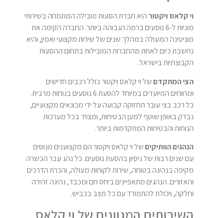
וי קלאס ויקטור
היא חברת הסעות מובילה המתמחה בשירותי
מוניות ל-6 נוסעים ברמה הגבוהה ביותר. החברה הקימה את
מוניטינה המעולה במהלך שנים של שירות מקצועי ואמין, והיא
נחשבת כיום לאחת מהחברות המובילות בתחום ההסעות
הקבוצתיות בישראל.
הצי המתקדם
של וי קלאס ויקטור כולל רכבים חדישים
ומרווחים המיועדים במיוחד להסעת 6 נוסעים בנוחות מרבית.
כל רכב בצי עובר תחזוקה קבועה על ידי מכונאים מקצועיים,
נבדק באופן שוטף למען הבטיחות, ומצויד בכל מערכות
הנוחות והבטיחות המתקדמות ביותר.
הנהגים הוותיקים
של וי קלאס ויקטור הם מקצוענים מנוסים
עם שנים רבות של ניסיון בהסעת נוסעים. כל נהג עבר הכשרה
מקיפה בנהיגה בטוחה, שירות לקוחות מעולה, והכרת הדרכים
והאזורים. הנהגים מתאפיינים ביחס חם ומכבד, נהיגה זהירה
וחלקה, ויכולת להתמודד עם כל מצב בכביש.
השירותים המגוונים של וי קלאס