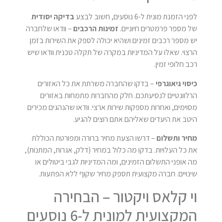
לפני הזמנת מונית ל-6 נוסעים, חשוב לבצע
בדיקה יסודית
של מספר פרמטרים חיוניים.
זמינות הרכבים
– וודאו שלחברה
יש מספר רכבים זמינים ושהיא יכולה לספק את השירות בזמן
הרצוי. שאלו על המדיניות במקרה של תקלה טכנית וודאו שיש
רכב חלופי זמין.
כיסוי גיאוגרפי
– בדקו שהחברה משרתת את כל האזורים
הרלוונטיים לנסיעתכם. חלק מהחברות מתמחות באזורים
מסוימים, ואחרות מספקות שירות ארצי. וודאו שהנהגים מכירים
היטב את היעדים שאליהם אתם רוצים להגיע.
מחיר ותשלום
– דרשו הצעת מחיר ברורה ומפורטת הכוללת
את כל העלויות. בדקו מה כלול במחיר (דלק, אגרות, המתנות),
מה אופני התשלום הזמינים, ומה המדיניות לגבי ביטולים או
שינויים. חברה מקצועית תספק מחיר שקוף ללא הפתעות.
וי קלאס ויקטור – הבחירה
המקצועית למונית ל-6 נוסעים