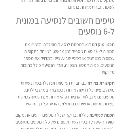
משקפים את רמת השירות הגבוהה ונמצאים בטווח תחרותי
לעומת חברות אחרות בתחום.
טיפים חשובים לנסיעה במונית
ל-6 נוסעים
תכנון מוקדם
הוא המפתח לנסיעה מוצלחת. הזמינו את
המונית ל-6 נוסעים מספיק זמן מראש, במיוחד בתקופות
עמוסות כמו חגים או בסופי שבוע. ציינו במדויק את מספר
הנוסעים, כמות המטען הצפויה, ויעדי הנסיעה כולל כתובות
מדויקות.
תקשורת ברורה
עם חברת המוניות חיונית להבטחת שירות
מושלם. ציינו כל דרישה מיוחדת כמו צורך במושבי ילדים,
נוסעים עם מוגבלות, או ציוד רפואי מיוחד. אם הנסיעה כוללת
עצירות נוספות או שינויים במסלול, הודיעו על כך מראש.
הכנות לנסיעה
כוללות בדיקה שכל הנוסעים יודעים את מקום
ומועד האיסוף, הבטחה שהטלפונים של כל הנוסעים מטוענים
ליצירת קשר במקרה הצורך, והכנת מטבע קטן לתשלום או