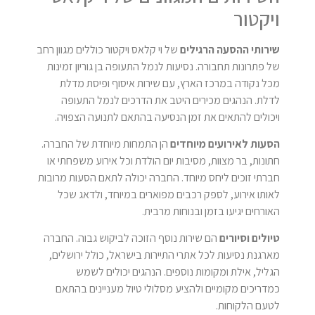
ויקטור
שירותי ההסעה הרגילים
של וי קלאס ויקטור כוללים מגוון רחב
של פתרונות תחבורה. נסיעות לנמל התעופה בן גוריון זמינות
מכל נקודה במרכז הארץ, עם שירות איסוף ופיסת מדלת
לדלת. הנהגים מכירים היטב את הדרכים לנמל התעופה
ויכולים להתאים את זמן הנסיעה בהתאם לתנועה הצפויה.
הסעות לאירועים מיוחדים
הן התמחות מיוחדת של החברה.
חתונות, בר מצוות, מסיבות יום הולדת וכל אירוע משפחתי או
חברתי זוכים ליחס מיוחד. החברה יכולה לתאם הסעות מרובות
לאותו אירוע, לספק רכבים מפוארים במיוחד, ולדאג שכל
האורחים יגיעו בזמן ובנוחות מרבית.
טיולים וסיורים
הם שירות נוסף הזוכה לביקוש גבוה. החברה
מארגנת נסיעות לכל אתרי התיירות בישראל, כולל ירושלים,
הגליל, אילת ומקומות נוספים. הנהגים יכולים לשמש
כמדריכים מקומיים ולהציע מסלולי טיול מעניינים בהתאם
לטעם הלקוחות.