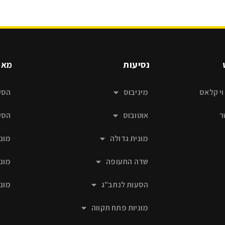
נסיעות
מאמ
וי קלאס
מיניבוס
הסע
ר
אוטובוס
הסע
מונית גדולה
מוני
שדה התעופה
מוני
הסעות לנתב"ג
מונ
מוניות פתח תקווה