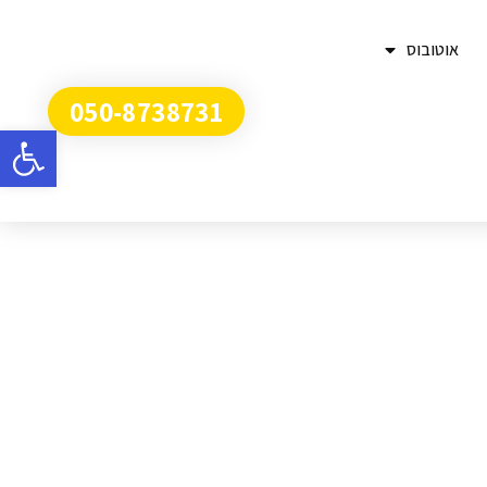
אוטובוס
050-8738731
פתח