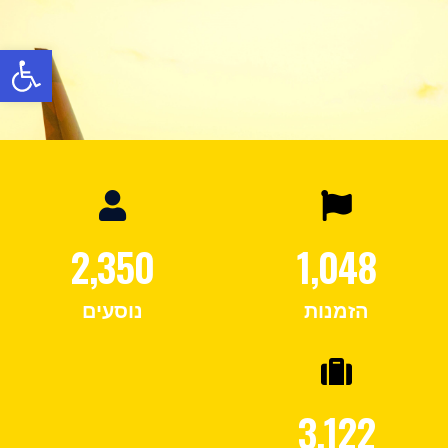
פתח
2,350
1,048
הזמנות
נוסעים
3,122