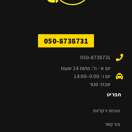
050-8738731
050-8738731
יום א׳- ה': פתוח 24 שעות
יום ו׳: 0:00–14:00
שבת: סגור
תפריט
מוניות וי קלאס
צור קשר