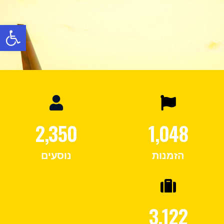
פתח
2,350
1,048
הזמנות
נוסעים
3,122