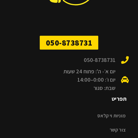
050-8738731
050-8738731
יום א׳- ה': פתוח 24 שעות
יום ו׳: 0:00–14:00
שבת: סגור
תפריט
מוניות וי קלאס
צור קשר