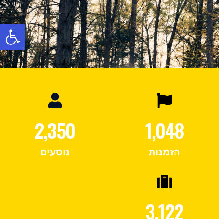
פתח
2,350
1,048
הזמנות
נוסעים
3,122