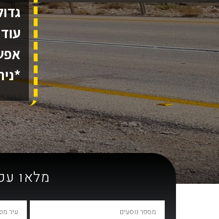
עוד 
אפשר
*נית
מלאו עכ