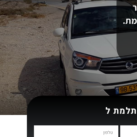
קשר
מת.
תלמת ל