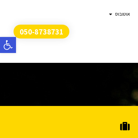
אוטובוס
050-8738731
פתח