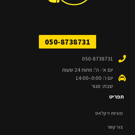
050-8738731
050-8738731
יום א׳- ה': פתוח 24 שעות
יום ו׳: 0:00–14:00
שבת: סגור
תפריט
מוניות וי קלאס
צור קשר