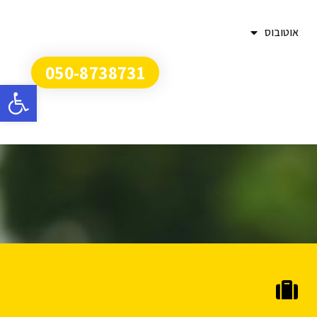
אוטובוס
050-8738731
פתח