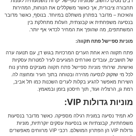
רבים נוטים לחשוב שמוניות ספיישל יקרות משמעותית לעומת
תחבורה ציבורית, אך כאשר משקללים את הנוחות, המהירות
והאיכות – מדובר בפתרון משתלם במיוחד. בנוסף, כאשר מדובר
בנסיעה משפחתית או קבוצתית, העלות מתחלקת בין
המשתתפים, מה שהופך את המחיר לכדאי אף יותר.
מוניות ספיישל פתח תקווה:
פתח תקווה היא אחת הערים המרכזיות בגוש דן, עם תנועה ערה
של תושבים, עובדים ואורחים המגיעים לעיר למטרות עסקיות
ואישיות. שירותי
מוניות ספיישל פתח תקווה
מעניקים פתרון נוח
לכל מי שזקוק לנסיעה מהירה ובטוחה בתוך העיר ומחוצה לה.
השירות מאפשר להגיע בקלות לערים השכנות כמו תל אביב,
רמת גן, הרצליה ועוד, תוך חיסכון בזמן ובמאמץ.
מוניות גדולות VIP:
לא תמיד נסיעה במונית רגילה מספיקה. כאשר מדובר בנסיעות
משפחתיות, קבוצתיות או בנסיעות עסקים יוקרתיות, מוניות
גדולות VIP הן הפתרון המושלם. רכבי VIP מרווחים מאפשרים