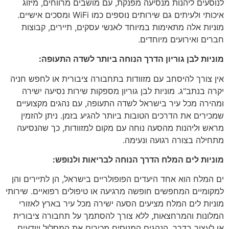
לנוסעים ליהנות מנסיעה מפנקת, עם מושבים מרווחים, מיזוג
איכותי ולעיתים גם שירותים נוספים כמו WiFi ומסכים אישיים.
מוניות אלה מתאימות במיוחד לאנשי עסקים, תיירים, קבוצות
חברים ואירועים מיוחדים.
מוניות לבן גוריון הדרך הנוחה ביותר לשדה התעופה:
אין צורך להיסחב עם מזוודות בתחבורה ציבורית או לחפש חניה
יקרה בנתב"ג. מוניות לבן גוריון מספקות שירות נסיעה ישירה
ומהירה מכל עיר בישראל לשדה התעופה, עם נהגים מקצועיים
שמכירים את הדרכים הטובות ביותר להגיע בזמן. ניתן להזמין
מראש וליהנות מהסעה נוחה עם מקום למזוודות, כך שהנסיעה
מתחילה בצורה רגועה ונעימה.
מוניות לים המלח הדרך הנוחה לבריאות ולנופש:
ים המלח הוא אחד היעדים הפופולריים בישראל, הן לתיירים והן
למקומיים המחפשים חופשה מרגיעה או טיפולים רפואיים. שירותי
מוניות לים המלח מציעים הסעה ישירה מכל עיר בארץ לאזורי
המלונות והמרחצאות, ללא צורך להסתמך על תחבורה ציבורית
או לעצור בדרך. הנהגים המנוסים מכירים את המסלול ויודעים