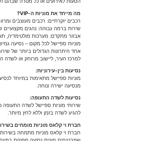
הסעות לאירועים או כל מטרה שבהם תר
מה מייחד את מוניות ה-VIP?
רכבים יוקרתיים: רכבים מעוצבים ומרווח
שירות ברמה גבוהה: נהגים מקצועיים ש
אבזור מתקדם: מערכות מולטימדיה, תאורה ייחודית ואפילו חיב
מוניות ספיישל לכל מקום – נסיעה גמיש
אחד היתרונות הגדולים ביותר של שירות
למרכז העיר, ליישוב מרוחק או לשדה הת
נסיעות בין-עירוניות:
מוניות ספיישל מתאימות במיוחד לנסיעו
מנסיעה ישירה ונוחה.
נסיעות לשדה התעופה:
שירותי מוניות ספיישל לשדה התעופה כ
להגיע לשדה בזמן וללא לחץ מיותר.
חברת וי קלאס מוניות מומחים בשירות
חברת וי קלאס מוניות מתמחה בשירותי
שמבטיחים חוויית נסיעה מפנקת במיוחד.