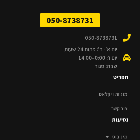
050-8738731
050-8738731
יום א׳- ה': פתוח 24 שעות
יום ו׳: 0:00–14:00
שבת: סגור
תפריט
מוניות וי קלאס
צור קשר
נסיעות
מיניבוס