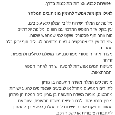
ואפשרות לבצע עצירות מתוכננות בדרך.
לאילו מקומות אפשר להזמין מונית בים המלח?
מלונות ים המלח ישירות ללובי המלון ללא עיכובים.
עין בוקק אזור הנופש המרכזי עם חופים ומלונות יוקרתיים.
נווה זוהר חוף פסטורלי ושקט למי שמחפש שלווה.
שמורת עין גדי אטרקציה טבעית מדהימה לטיולים ונוף ירוק בלב
המדבר.
מצדה אתר היסטורי מפורסם, יעד מושלם לטיולים ולתצפיות
זריחה.
מעיינות חמים אפשרות להסעה ישירה לאתרי הספא
והמרחצאות.
מוניות לים המלח משדה התעופה בן גוריון
לתיירים המגיעים מחו"ל או לנוסעים שמעדיפים להגיע ישירות
מהמטוס, מוניות משדה התעופה בן גוריון לים המלח הן פתרון
מצוין. הנהג ימתין לכם ביציאה משדה התעופה, יעזור עם
המזוודות וייקח אתכם ישירות לים המלח, ללא צורך להמתין
לתחבורה ציבורית או לשכור רכב.