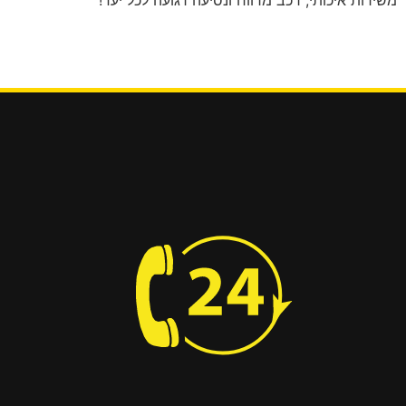
משירות איכותי, רכב מרווח ונסיעה רגועה לכל יעד!