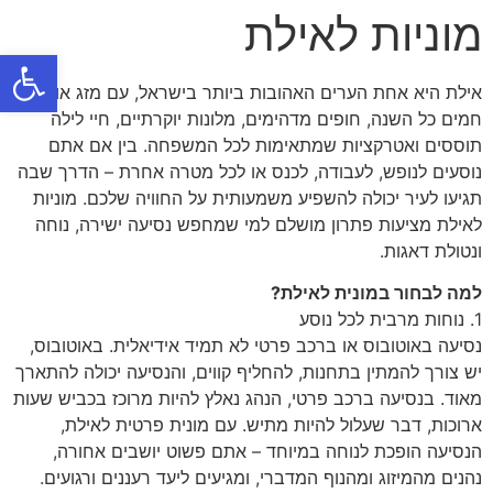
מוניות לאילת
פתח
אילת היא אחת הערים האהובות ביותר בישראל, עם מזג אוויר
חמים כל השנה, חופים מדהימים, מלונות יוקרתיים, חיי לילה
תוססים ואטרקציות שמתאימות לכל המשפחה. בין אם אתם
נוסעים לנופש, לעבודה, לכנס או לכל מטרה אחרת – הדרך שבה
תגיעו לעיר יכולה להשפיע משמעותית על החוויה שלכם. מוניות
לאילת מציעות פתרון מושלם למי שמחפש נסיעה ישירה, נוחה
ונטולת דאגות.
למה לבחור במונית לאילת?
1. נוחות מרבית לכל נוסע
נסיעה באוטובוס או ברכב פרטי לא תמיד אידיאלית. באוטובוס,
יש צורך להמתין בתחנות, להחליף קווים, והנסיעה יכולה להתארך
מאוד. בנסיעה ברכב פרטי, הנהג נאלץ להיות מרוכז בכביש שעות
ארוכות, דבר שעלול להיות מתיש. עם מונית פרטית לאילת,
הנסיעה הופכת לנוחה במיוחד – אתם פשוט יושבים אחורה,
נהנים מהמיזוג ומהנוף המדברי, ומגיעים ליעד רעננים ורגועים.