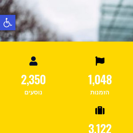
פתח
2,350
1,048
הזמנות
נוסעים
3,122