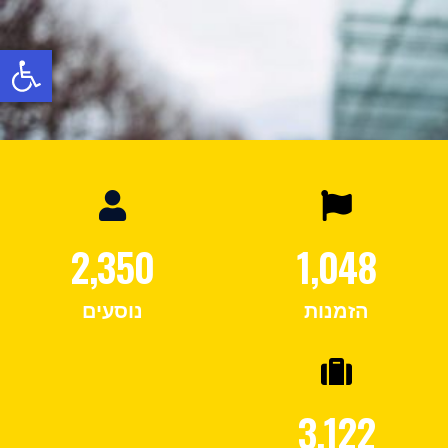
פתח
2,350
1,048
הזמנות
נוסעים
3,122