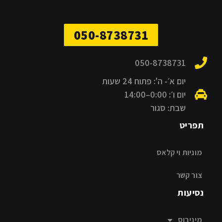
050-8738731
050-8738731
יום א׳- ה': פתוח 24 שעות
יום ו׳: 0:00–14:00
שבת: סגור
תפריט
מוניות וי קלאס
צור קשר
נסיעות
מיניבוס