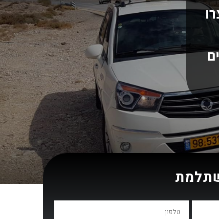
רו
ם
שתלמת