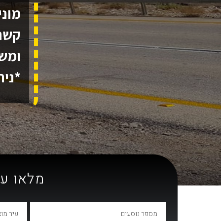
מוני
קשר 
ומשת
*נית
מלאו ע