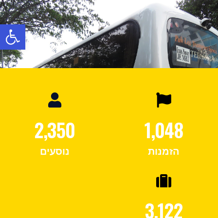
פתח
2,350
1,048
הזמנות
נוסעים
3,122