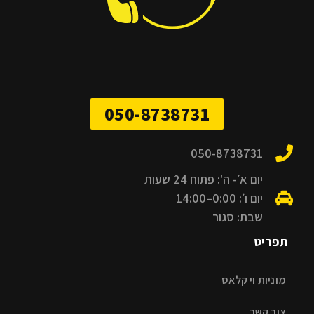
050-8738731
050-8738731
יום א׳- ה': פתוח 24 שעות
יום ו׳: 0:00–14:00
שבת: סגור
תפריט
מוניות וי קלאס
צור קשר