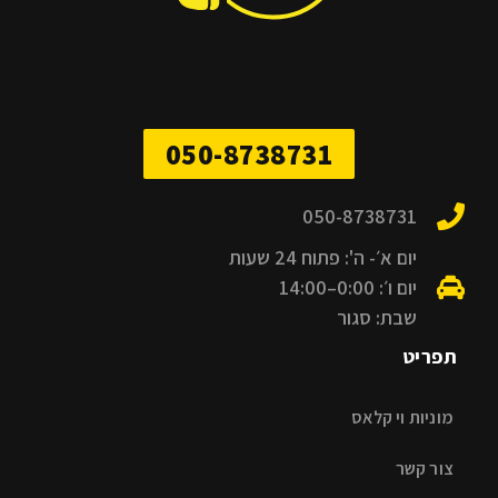
050-8738731
050-8738731
יום א׳- ה': פתוח 24 שעות
יום ו׳: 0:00–14:00
שבת: סגור
תפריט
מוניות וי קלאס
צור קשר