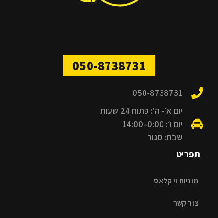
050-8738731
050-8738731
יום א׳- ה': פתוח 24 שעות
יום ו׳: 0:00–14:00
שבת: סגור
תפריט
מוניות וי קלאס
צור קשר