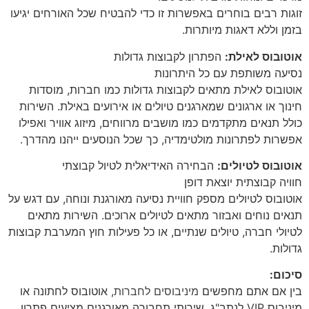
זוגות רבים בוחרים באפשרות זו כדי להבטיח שכל האורחים יגיעו
בזמן וללא דאגות מיותרות.
אוטובוס לאילת:
הפתרון לקבוצות גדולות
נסיעה משותפת עם כל היתרונות
אוטובוס לאילת מתאים לקבוצות גדולות כמו חברות, מוסדות
חינוך או ארגונים שמארגנים טיולים או אירועים באילת. השירות
כולל תנאים מתקדמים כמו מושבים מרווחים, מיזוג אוויר ואפילו
אפשרות לפתרונות מולטימדיה, כך שכל הנוסעים ייהנו מהדרך.
אוטובוס לטיולים:
הבחירה האידיאלית לטיול קבוצתי
חוויה קבוצתית יוצאת דופן
אוטובוס לטיולים מספק חוויית נסיעה מאורגנת ונוחה, עם דגש על
תנאים נוחים ואבזור מתאים לטיולים ארוכים. השירות מתאים
לטיולי חברה, טיולים שנתיים, או כל פעילות חוץ המערבת קבוצות
גדולות.
סיכום:
בין אם אתם מחפשים
מיניבוסים לחברות
, אוטובוס לחתונה או
מיניבוס VIP לנתב"ג, שירותי תחבורה מאורגנים מציעים פתרון